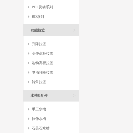
PDL灵动系列
BD系列
>
功能拉篮
升降拉篮
高伸高柜拉篮
连动高柜拉篮
电动升降拉篮
转角拉篮
>
水槽&配件
手工水槽
拉伸水槽
石英石水槽