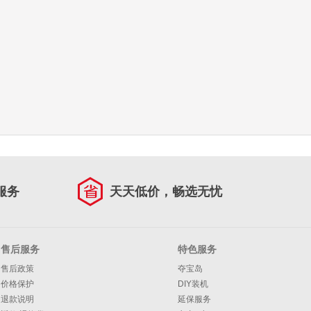
盆卫生间水龙头 卫浴面盆抽拉龙头【三模出水-亮面】
洗漱台美妆洗脸盆镜柜单件 普通镜柜（不含地柜） 88cm
LD）浴室柜卫生间奶油风地柜洗漱台美妆洗脸盆镜柜单件 地柜（不含镜柜+龙
悍高（HIGOLD）浴室柜卫生间奶油风地柜洗漱台美妆洗脸
￥
买
立即购买
服务
天天低价，畅选无忧
售后服务
特色服务
售后政策
夺宝岛
价格保护
DIY装机
退款说明
延保服务