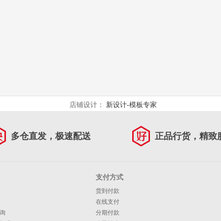
弹簧开门器 标准款-柜门反弹器
柜门衣橱柜门强磁自门碰珠按压弹簧开门器 重型款-柜门反弹器
悍高（HIGOLD）卫浴龙头可抽拉洗手洗脸盆家用多功能冷热二合一面
悍高（HIGOLD）浴室柜卫生间奶油风地柜
悍高（HIGO
￥
￥
￥
立即购买
立即购买
立即购
店铺设计：
新设计-模板专家
多仓直发，极速配送
正品行货，精致
支付方式
货到付款
在线支付
询
分期付款