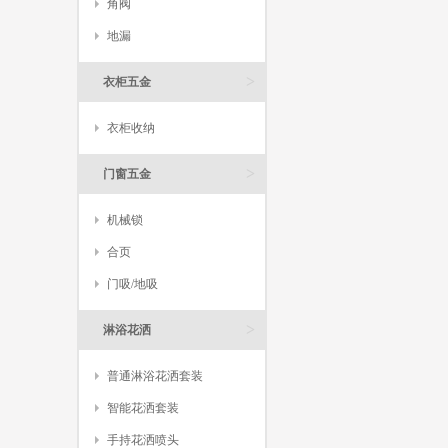
角阀
地漏
>
衣柜五金
衣柜收纳
>
门窗五金
机械锁
合页
门吸/地吸
>
淋浴花洒
普通淋浴花洒套装
智能花洒套装
手持花洒喷头