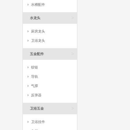
水槽配件
>
水龙头
厨房龙头
卫浴龙头
>
五金配件
铰链
导轨
气撑
反弹器
>
卫浴五金
卫浴挂件