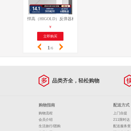
悍高（HIGOLD）反弹器柜门衣橱柜门强磁自门碰珠按压
悍高（HIGOLD）反弹器
￥
￥
立即购买
立即购买
1
/6
品类齐全，轻松购物
购物指南
配送方式
购物流程
上门自提
会员介绍
211限时达
生活旅行/团购
配送服务查